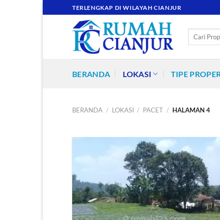
Skip
TERLENGKAP DI WILAYAH CIANJUR
to
content
Pencarian
untuk:
BERANDA
LOKASI
TIPE PROPER
BERANDA
/
LOKASI
/
PACET
/
HALAMAN 4