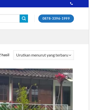
0878-3396-1999
Diurutkan
 hasil
menurut
yang
terbaru