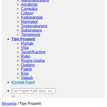
Warungkondang
Agrabinta
Campaka
Cidaun
Kadupandak
Naringgul
Sindangbarang
Sukanagara
Tanggeung
Tipe Properti
Rumah
Villa
Tanah/Kavling
Ruko
Ruang Usaha
Gudang
Pabrik
Kios
Sawah
Kontak Kami
Pencarian
untuk:
Beranda
/
Tipe Properti