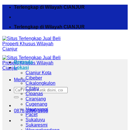
Skip
Terlengkap di Wilayah CIANJUR
to
content
Terlengkap di Wilayah CIANJUR
Beranda
Lokasi
Cianjur Kota
Cibeber
Menu
Cikalongkulon
Cilaku
Pencarian
Cipanas
untuk:
Ciranjang
Cugenang
Haurwangi
0878-3396-1999
Pacet
Sukaluyu
Sukaresmi