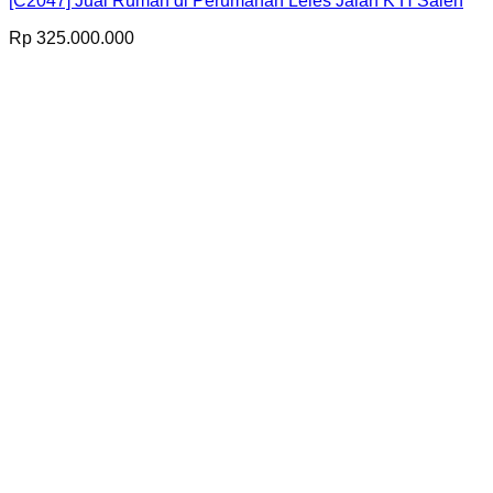
[C2047] Jual Rumah di Perumahan Leles Jalan K H Saleh
Rp
325.000.000