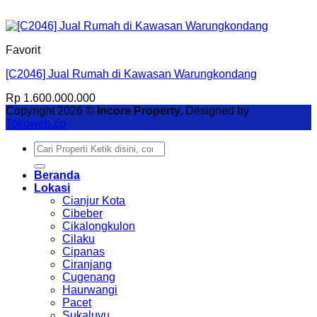
Favorit
[C2046] Jual Rumah di Kawasan Warungkondang
Rp
1.600.000.000
Copyright 2026 ©
Incore Property.
Designed by
Tokoweb.co
Pencarian
untuk:
Beranda
Lokasi
Cianjur Kota
Cibeber
Cikalongkulon
Cilaku
Cipanas
Ciranjang
Cugenang
Haurwangi
Pacet
Sukaluyu