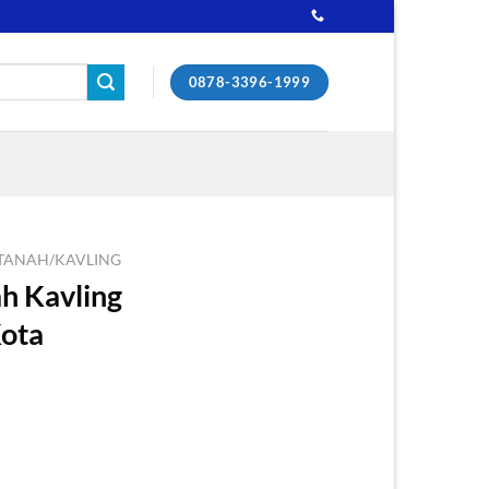
0878-3396-1999
TANAH/KAVLING
ah Kavling
Kota