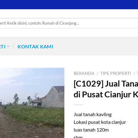
TI
KONTAK KAMI
BERANDA
/
TIPE PROPERTI
/
[C1029] Jual Tan
di Pusat Cianjur 
Jual tanah kavling
Lokasi pusat kota cianjur
luas tanah 120m
shm