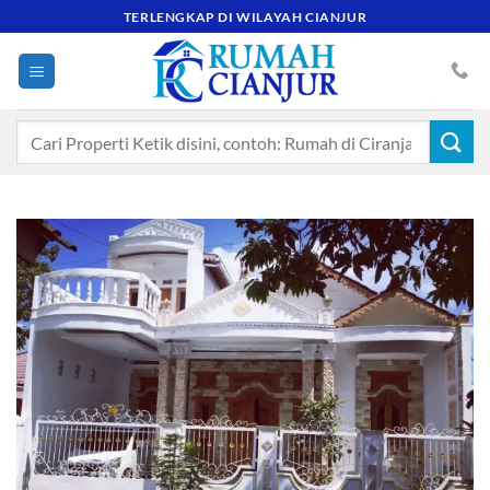
Skip
TERLENGKAP DI WILAYAH CIANJUR
to
content
Pencarian
untuk: