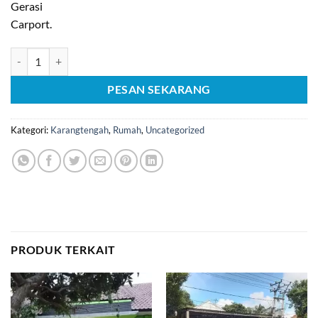
Gerasi
Carport.
Kuantitas [C1065] Jual rumah murah di Karangtengah Cianjur
PESAN SEKARANG
Kategori:
Karangtengah
,
Rumah
,
Uncategorized
PRODUK TERKAIT