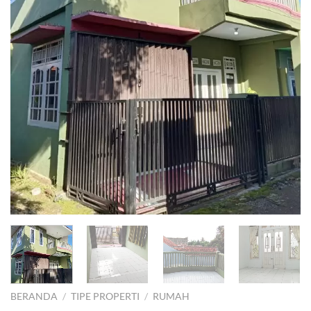
BERANDA
/
TIPE PROPERTI
/
RUMAH