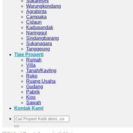
Sukaresmi
Warungkondang
Agrabinta
Campaka
Cidaun
Kadupandak
Naringgul
Sindangbarang
Sukanagara
Tanggeung
Tipe Properti
Rumah
Villa
Tanah/Kavling
Ruko
Ruang Usaha
Gudang
Pabrik
Kios
Sawah
Kontak Kami
Pencarian
untuk: