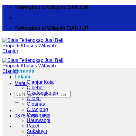
Skip
Terlengkap di Wilayah CIANJUR
to
content
Terlengkap di Wilayah CIANJUR
Beranda
Lokasi
Cianjur Kota
Menu
Cibeber
Cikalongkulon
Pencarian
Cilaku
untuk:
Cipanas
Ciranjang
Cugenang
0878-3396-1999
Haurwangi
Pacet
Sukaluyu