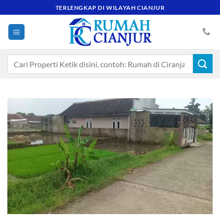
Skip
TERLENGKAP DI WILAYAH CIANJUR
to
content
Pencarian
untuk: