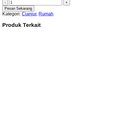
Kuantitas
[C1345]
Pesan Sekarang
Dijual
Kategori:
Cianjur
,
Rumah
Rumah
di
Produk Terkait
Selakopi
Cianjur