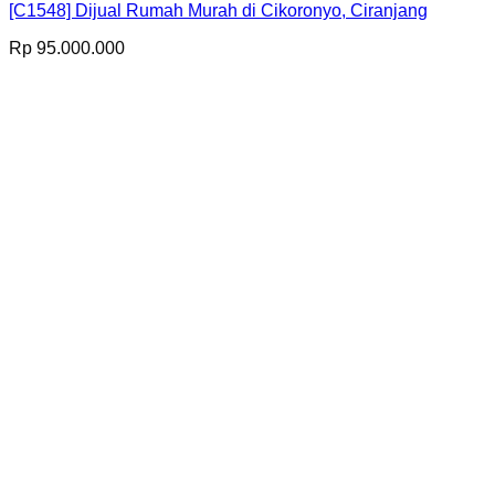
[C1548] Dijual Rumah Murah di Cikoronyo, Ciranjang
Rp
95.000.000