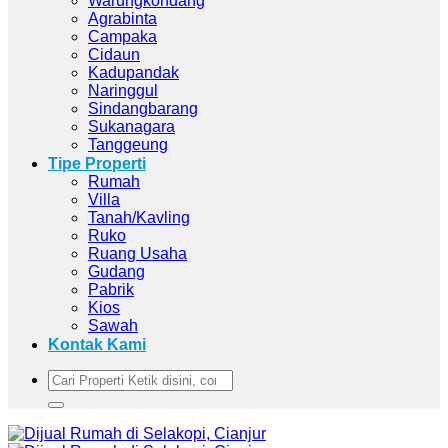
Warungkondang
Agrabinta
Campaka
Cidaun
Kadupandak
Naringgul
Sindangbarang
Sukanagara
Tanggeung
Tipe Properti
Rumah
Villa
Tanah/Kavling
Ruko
Ruang Usaha
Gudang
Pabrik
Kios
Sawah
Kontak Kami
Pencarian
untuk: