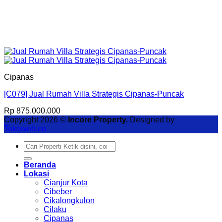
Cipanas
[C079] Jual Rumah Villa Strategis Cipanas-Puncak
Rp
875.000.000
Copyright 2026 ©
Incore Property.
Designed by
Tokoweb.co
Pencarian
untuk:
Beranda
Lokasi
Cianjur Kota
Cibeber
Cikalongkulon
Cilaku
Cipanas