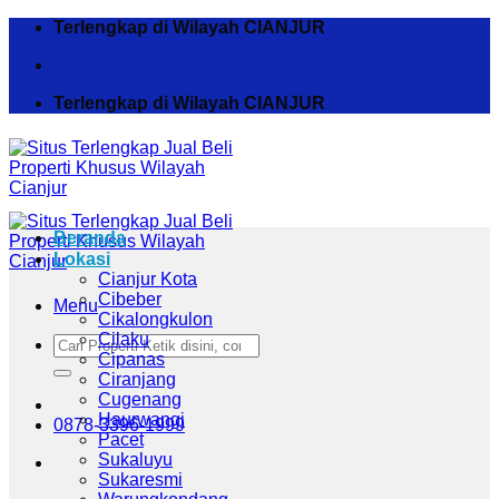
Skip
Terlengkap di Wilayah CIANJUR
to
content
Terlengkap di Wilayah CIANJUR
Beranda
Lokasi
Cianjur Kota
Cibeber
Menu
Cikalongkulon
Cilaku
Pencarian
Cipanas
untuk:
Ciranjang
Cugenang
Haurwangi
0878-3396-1999
Pacet
Sukaluyu
Sukaresmi