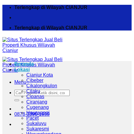
Skip
Terlengkap di Wilayah CIANJUR
to
content
Terlengkap di Wilayah CIANJUR
Beranda
Lokasi
Cianjur Kota
Cibeber
Menu
Cikalongkulon
Cilaku
Pencarian
Cipanas
untuk:
Ciranjang
Cugenang
Haurwangi
0878-3396-1999
Pacet
Sukaluyu
Sukaresmi