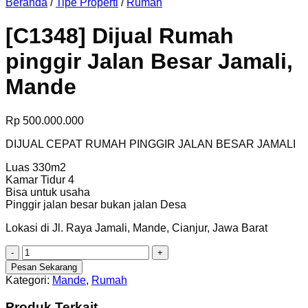
Beranda
/
Tipe Properti
/
Rumah
[C1348] Dijual Rumah
pinggir Jalan Besar Jamali,
Mande
Rp
500.000.000
DIJUAL CEPAT RUMAH PINGGIR JALAN BESAR JAMALI
Luas 330m2
Kamar Tidur 4
Bisa untuk usaha
Pinggir jalan besar bukan jalan Desa
Lokasi di Jl. Raya Jamali, Mande, Cianjur, Jawa Barat
Kuantitas
[C1348]
Pesan Sekarang
Dijual
Kategori:
Mande
,
Rumah
Rumah
pinggir
Produk Terkait