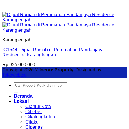
Karangtengah
[C1544] Dijual Rumah di Perumahan Pandanjaya
Residence, Karangtengah
Rp
325.000.000
Copyright 2026 ©
Incore Property.
Designed by
Tokoweb.co
Pencarian
untuk:
Beranda
Lokasi
Cianjur Kota
Cibeber
Cikalongkulon
Cilaku
Cipanas