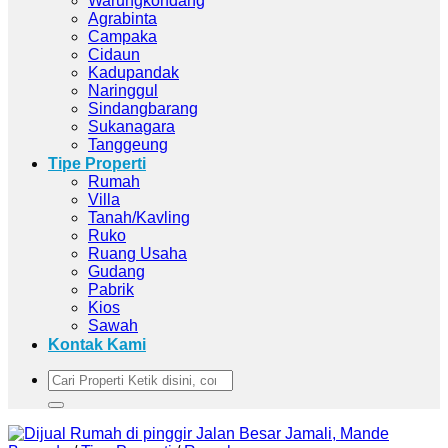
Warungkondang
Agrabinta
Campaka
Cidaun
Kadupandak
Naringgul
Sindangbarang
Sukanagara
Tanggeung
Tipe Properti
Rumah
Villa
Tanah/Kavling
Ruko
Ruang Usaha
Gudang
Pabrik
Kios
Sawah
Kontak Kami
Pencarian
untuk: