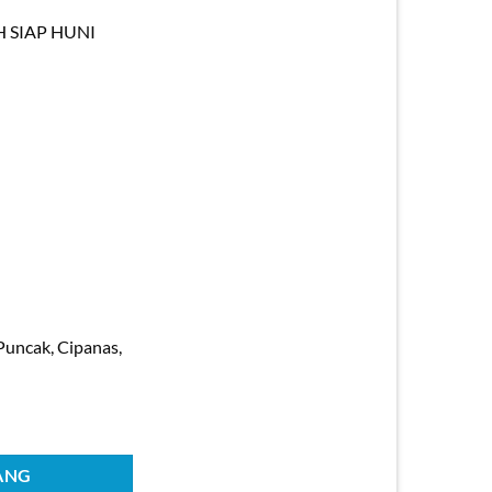
 SIAP HUNI
Puncak, Cipanas,
illa Murah Siap Huni di Komplek Villa Lotus Puncak, Cipanas
ANG