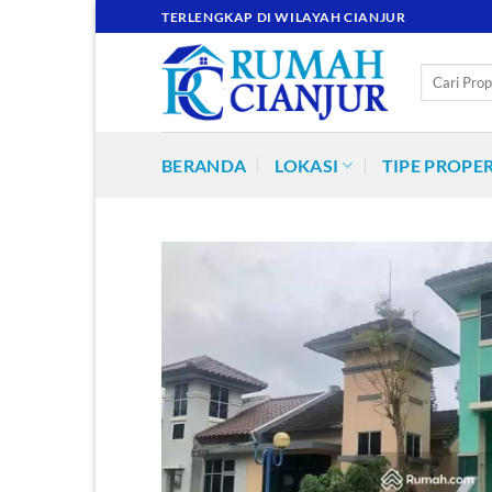
Skip
TERLENGKAP DI WILAYAH CIANJUR
to
content
Pencarian
untuk:
BERANDA
LOKASI
TIPE PROPER