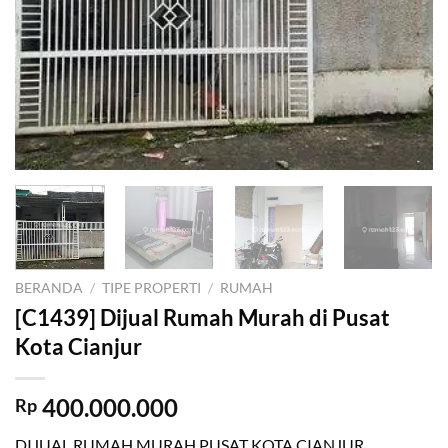
BERANDA
/
TIPE PROPERTI
/
RUMAH
[C1439] Dijual Rumah Murah di Pusat
Kota Cianjur
400.000.000
Rp
DIJUAL RUMAH MURAH PUSAT KOTA CIANJUR