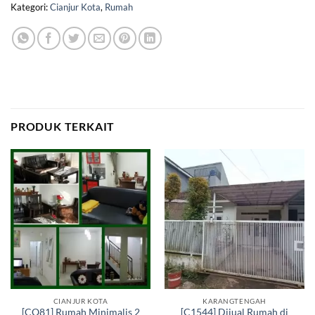
Kategori:
Cianjur Kota
,
Rumah
PRODUK TERKAIT
CIANJUR KOTA
KARANGTENGAH
[CO81] Rumah Minimalis 2
[C1544] Dijual Rumah di