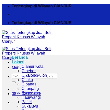
Skip
Terlengkap di Wilayah CIANJUR
to
content
Terlengkap di Wilayah CIANJUR
Beranda
Lokasi
Cianjur Kota
Menu
Cibeber
Cikalongkulon
Pencarian
Cilaku
untuk:
Cipanas
Ciranjang
Cugenang
0878-3396-1999
Haurwangi
Pacet
Sukaluyu