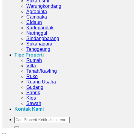
Sukaresmi
Warungkondang
Agrabinta
Campaka
Cidaun
Kadupandak
Naringgul
Sindangbarang
Sukanagara
Tanggeung
Tipe Properti
Rumah
Villa
Tanah/Kavling
Ruko
Ruang Usaha
Gudang
Pabrik
Kios
Sawah
Kontak Kami
Pencarian
untuk: