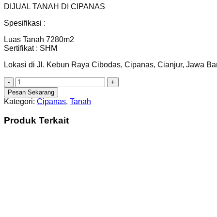
DIJUAL TANAH DI CIPANAS
Spesifikasi :
Luas Tanah 7280m2
Sertifikat : SHM
Lokasi di Jl. Kebun Raya Cibodas, Cipanas, Cianjur, Jawa Ba
Kuantitas
[C1673]
Pesan Sekarang
Dijual
Kategori:
Cipanas
,
Tanah
Tanah
di
Produk Terkait
Cipanas