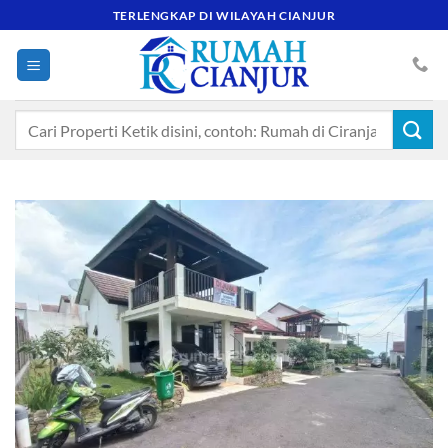
Skip
TERLENGKAP DI WILAYAH CIANJUR
to
content
Pencarian
untuk: