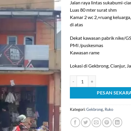
Jalan raya lintas sukabumi-cia
Luas 80 mter surat shm
Kamar 2 wc 2,+ruang keluarga
di atas
Dekat kawasan pabrik nike/GSI
PMI /puskesmas
Kawasan rame
Lokasi di Gekbrong, Cianjur, J
Kuantitas [C1795] Dijual Ruko di
PESAN SEKAR
Kategori:
Gekbrong
,
Ruko