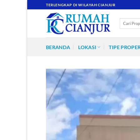
Skip
TERLENGKAP DI WILAYAH CIANJUR
to
content
Pencarian
untuk:
BERANDA
LOKASI
TIPE PROPER