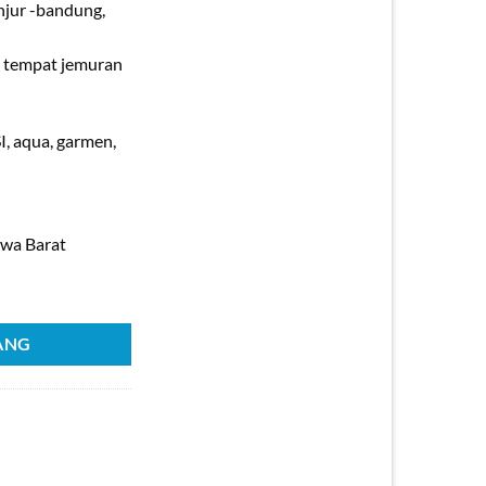
njur -bandung,
, tempat jemuran
, aqua, garmen,
awa Barat
 Gekbrong
ANG