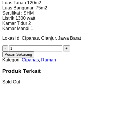
Luas Tanah 120m2
Luas Bangunan 75m2
Sertifikat : SHM
Listrik 1300 watt
Kamar Tidur 2
Kamar Mandi 1
Lokasi di Cipanas, Cianjur, Jawa Barat
Kuantitas
[C1816]
Pesan Sekarang
Dijual
Kategori:
Cipanas
,
Rumah
Rumah
Siap
Produk Terkait
Huni
dekat
Sold Out
Istana
Presiden
Cipanas