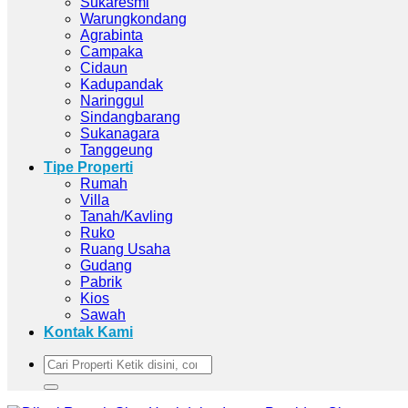
Sukaresmi
Warungkondang
Agrabinta
Campaka
Cidaun
Kadupandak
Naringgul
Sindangbarang
Sukanagara
Tanggeung
Tipe Properti
Rumah
Villa
Tanah/Kavling
Ruko
Ruang Usaha
Gudang
Pabrik
Kios
Sawah
Kontak Kami
Pencarian
untuk: