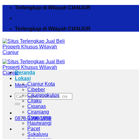
Skip
Terlengkap di Wilayah CIANJUR
to
content
Terlengkap di Wilayah CIANJUR
Beranda
Lokasi
Cianjur Kota
Menu
Cibeber
Cikalongkulon
Pencarian
Cilaku
untuk:
Cipanas
Ciranjang
Cugenang
0878-3396-1999
Haurwangi
Pacet
Sukaluyu