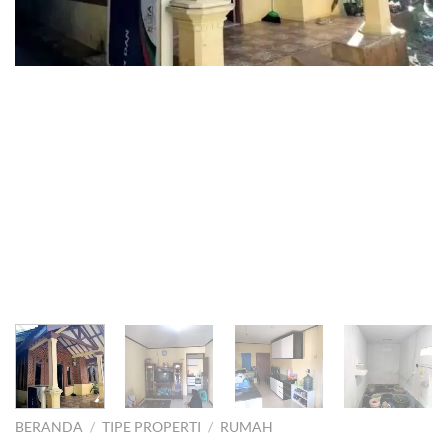
BERANDA
/
TIPE PROPERTI
/
RUMAH