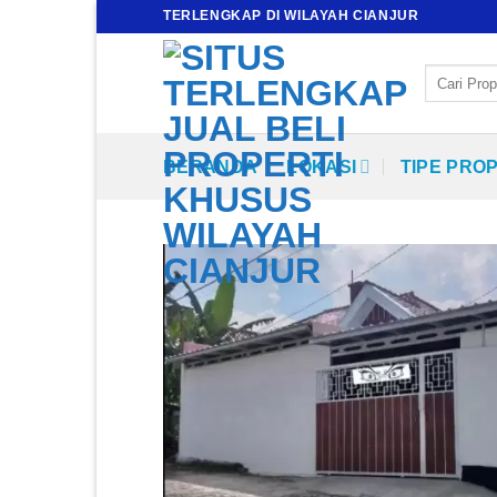
Skip
TERLENGKAP DI WILAYAH CIANJUR
to
content
Pencarian
untuk:
BERANDA
LOKASI
TIPE PRO