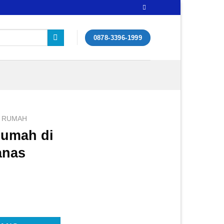
0878-3396-1999
RUMAH
Rumah di
anas
ah di Cipendawa Cipanas