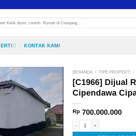
PERTI
KONTAK KAMI
BERANDA
/
TIPE PROPERTI
/
[C1966] Dijual 
Cipendawa Cip
700.000.000
Rp
Kuantitas [C1966] Dijual Rum