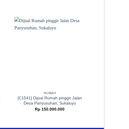
RUMAH
CIBE
k
[C1541] Dijual Rumah pinggir Jalan
[C1539] Diju
Desa Panyusuhan, Sukaluyu
Sukaraharja, Ci
Rp
150.000.000
Rp
420.0