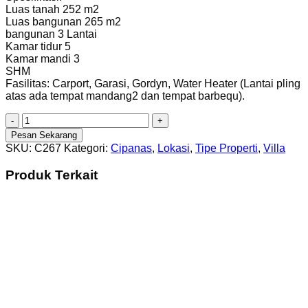
Luas tanah 252 m2
Luas bangunan 265 m2
bangunan 3 Lantai
Kamar tidur 5
Kamar mandi 3
SHM
Fasilitas: Carport, Garasi, Gordyn, Water Heater (Lantai pling
atas ada tempat mandang2 dan tempat barbequ).
Kuantitas
(C267)
Pesan Sekarang
Villa
SKU:
C267
Kategori:
Cipanas
,
Lokasi
,
Tipe Properti
,
Villa
Indah
View
Produk Terkait
Bagus
di
Cipanas
Dekat
Puncak