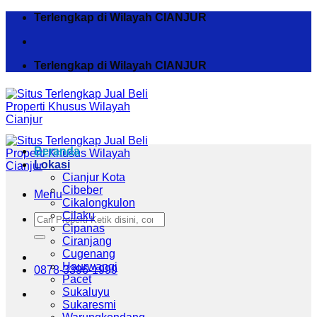
Skip
Terlengkap di Wilayah CIANJUR
to
content
Terlengkap di Wilayah CIANJUR
Beranda
Lokasi
Cianjur Kota
Cibeber
Menu
Cikalongkulon
Cilaku
Pencarian
Cipanas
untuk:
Ciranjang
Cugenang
Haurwangi
0878-3396-1999
Pacet
Sukaluyu
Sukaresmi