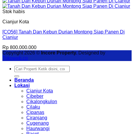
Stok habis
Cianjur Kota
[CO56] Tanah Dan Kebun Durian Montong Siap Panen Di
Cianjur
Rp
800.000.000
Copyright 2026 ©
Incore Property.
Designed by
Tokoweb.co
Pencarian
untuk:
Beranda
Lokasi
Cianjur Kota
Cibeber
Cikalongkulon
Cilaku
Cipanas
Ciranjang
Cugenang
Haurwangi
Pacet