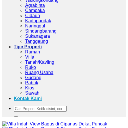
Warungkondang
Agrabinta
Campaka
Cidaun
Kadupandak
Naringgul
Sindangbarang
Sukanagara
Tanggeung
Tipe Properti
Rumah
Villa
Tanah/Kavling
Ruko
Ruang Usaha
Gudang
Pabrik
Kios
Sawah
Kontak Kami
Pencarian
untuk: