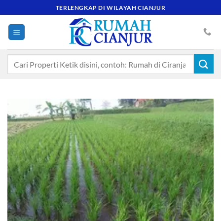
Skip
TERLENGKAP DI WILAYAH CIANJUR
to
content
Pencarian
untuk: