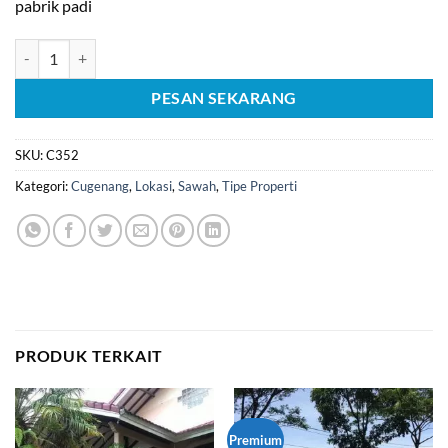
pabrik padi
Kuantitas (C352) Jual Sawah Produktif Cugenang Cianjur
PESAN SEKARANG
SKU:
C352
Kategori:
Cugenang
,
Lokasi
,
Sawah
,
Tipe Properti
PRODUK TERKAIT
Premium