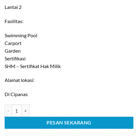
Lantai 2
Fasilitas:
Swimming Pool
Carport
Garden
Sertifikasi
SHM – Sertifikat Hak Milik
Alamat lokasi:
Di Cipanas
Kuantitas [C839] Dijual Cepat Villa Elite Nyaman Asri Di Cipanas
PESAN SEKARANG