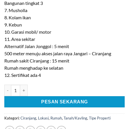
Bangunan tingkat 3
7. Musholla
8. Kolam ikan
9. Kebun
10. Garasi mobil/ motor
11. Area sekitar
Alternatif Jalan Jonggol : 5 menit
500 meter menuju akses jalan raya Jangari – Ciranjang
Rumah sakit Ciranjang : 15 menit
Rumah menghadap ke selatan
12. Sertifikat ada 4
Kuantitas [CO36] Jual Rumah & Tanah daerah Kp. Sindangraja -
PESAN SEKARANG
Kategori:
Ciranjang
,
Lokasi
,
Rumah
,
Tanah/Kavling
,
Tipe Properti