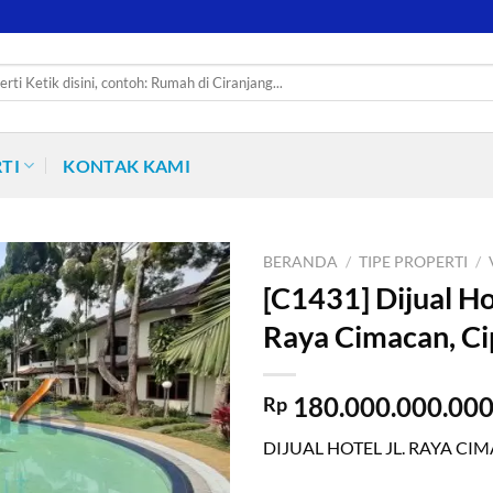
TI
KONTAK KAMI
BERANDA
/
TIPE PROPERTI
/
[C1431] Dijual Hot
Raya Cimacan, C
180.000.000.00
Rp
DIJUAL HOTEL JL. RAYA CI