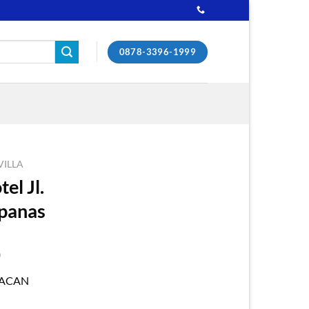
0878-3396-1999
VILLA
el Jl.
ipanas
0
MACAN