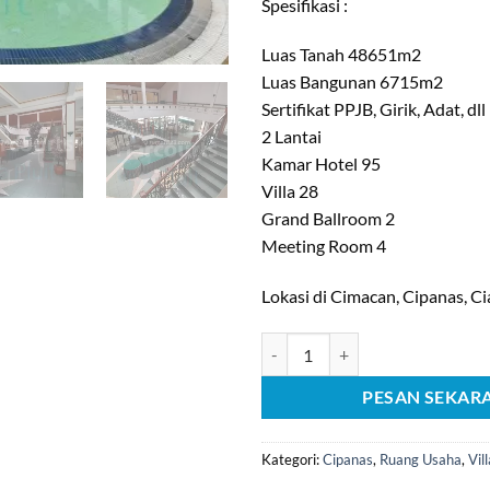
Spesifikasi :
Luas Tanah 48651m2
Luas Bangunan 6715m2
Sertifikat PPJB, Girik, Adat, dll
2 Lantai
Kamar Hotel 95
Villa 28
Grand Ballroom 2
Meeting Room 4
Lokasi di Cimacan, Cipanas, Ci
Kuantitas [C1431] Dijual Hotel Jl
PESAN SEKAR
Kategori:
Cipanas
,
Ruang Usaha
,
Vill