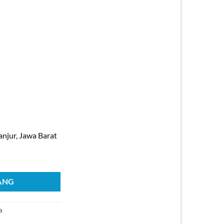
anjur, Jawa Barat
. Raya Cimacan, Cipanas
ANG
a