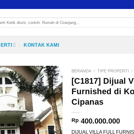
PERTI
KONTAK KAMI
BERANDA
/
TIPE PROPERTI
/
[C1817] Dijual Vi
Furnished di K
Cipanas
400.000.000
Rp
DIJUAL VILLA FULL FURNI