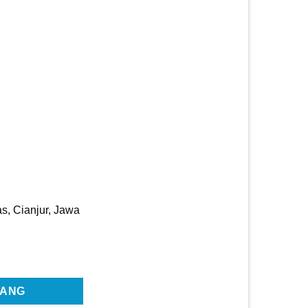
s, Cianjur, Jawa
 Full Furnished di Kota Bunga Cipanas
RANG