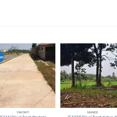
um
FAVORIT
MANDE
(C566) Dijual Tanah Strategis
[C1223] Dijual Tanah Kebun d