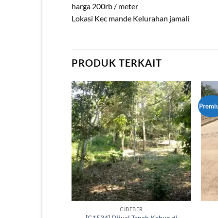
harga 200rb / meter
Lokasi Kec mande Kelurahan jamali
PRODUK TERKAIT
Premi
CIBEBER
[C1534] Dijual Tanah Kebun di