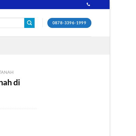
0878-3396-1999
TANAH
nah di