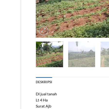
DESKRIPSI
Dl jual tanah
Lt 4 Ha
Surat Ajb