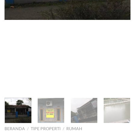
BERANDA
/
TIPE PROPERTI
/
RUMAH